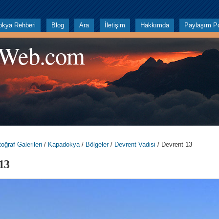
okya Rehberi
Blog
Ara
İletişim
Hakkımda
Paylaşım Po
 Web.com
oğraf Galerileri
/
Kapadokya
/
Bölgeler
/
Devrent Vadisi
/ Devrent 13
13