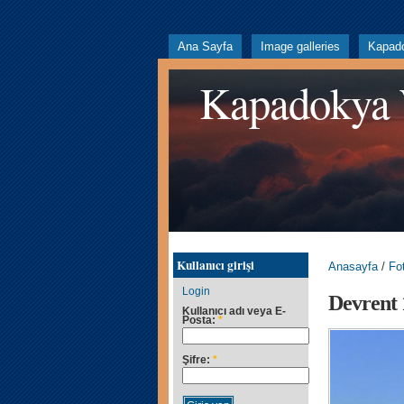
Ana Sayfa
Image galleries
Kapad
Kapadokya
Kullanıcı girişi
Anasayfa
/
Fot
Login
Devrent 
Kullanıcı adı veya E-
Posta:
*
Şifre:
*