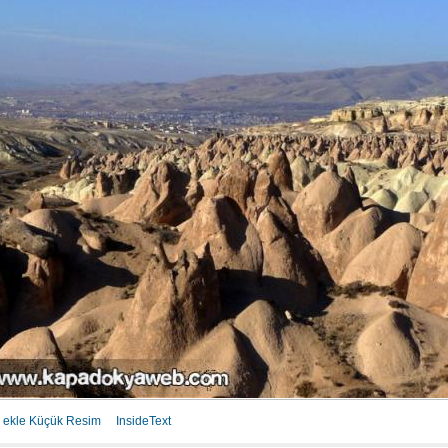
 ekle
Küçük Resim
InsideText