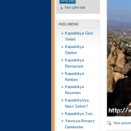
Yeni şifre iste
HIZLI MENÜ
Kapadokya Gezi
Yerleri
Kapadokya
Otelleri
Kapadokya
Restaurant
Kapadokya
Rehberi
Kapadokya
Resimleri
Kapadokya'ya
Nasıl Gelinir?
Kapadokya Turu
Yanınıza Almanız
Yeni yorum
Gerekenler