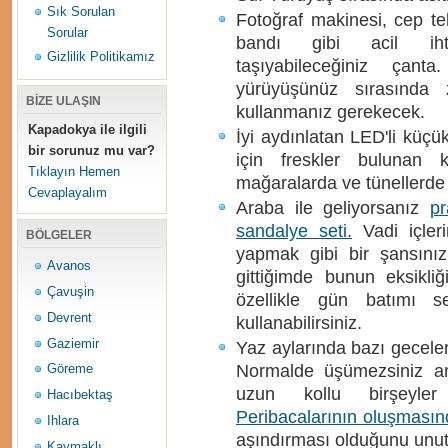
Sık Sorulan
Fotoğraf makinesi, cep tel
Sorular
bandı gibi acil ihti
Gizlilik Politikamız
taşıyabileceğiniz çant
yürüyüşünüz sırasında 
BİZE ULAŞIN
kullanmanız gerekecek.
Kapadokya ile ilgili
İyi aydınlatan LED'li küçü
bir sorunuz mu var?
için freskler bulunan k
Tıklayın Hemen
mağaralarda ve tünellerde 
Cevaplayalım
Araba ile geliyorsanız
pr
sandalye seti.
Vadi içler
BÖLGELER
yapmak gibi bir şansını
Avanos
gittiğimde bunun eksikliğ
Çavuşin
özellikle gün batımı s
Devrent
kullanabilirsiniz.
Gaziemir
Yaz aylarında bazı geceler
Normalde üşümezsiniz am
Göreme
uzun kollu birşeyle
Hacıbektaş
Peribacalarının oluşması
Ihlara
aşındırması olduğunu unu
Kaymaklı