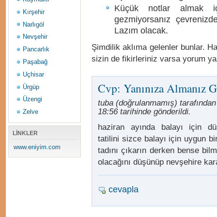
Küçük notlar almak iç
Kırşehir
gezmiyorsanız çevrenizden
Narlıgöl
Lazım olacak.
Nevşehir
Şimdilik aklıma gelenler bunlar. H
Pancarlık
sizin de fikirleriniz varsa yorum ya
Paşabağ
Uçhisar
Cvp: Yanınıza Almanız G
Ürgüp
Üzengi
tuba (doğrulanmamış) tarafından 
18:56 tarihinde gönderildi.
Zelve
haziran ayında balayı için d
LİNKLER
tatilini sizce balayı için uygun b
www.eniyim.com
tadını çıkarın derken bense bil
olacağını düşünüp nevşehire kar
cevapla