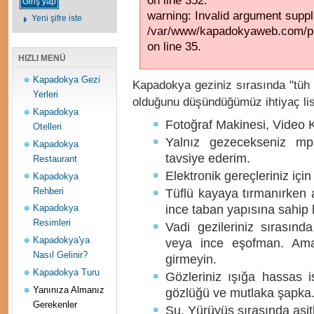
on line 352.
warning: Invalid argument suppli
Yeni şifre iste
/var/www/kapadokyaweb.com/pub
on line 35.
HIZLI MENÜ
Kapadokya Gezi
Kapadokya geziniz sırasında "tüh 
Yerleri
olduğunu düşündüğümüz ihtiyaç lis
Kapadokya
Fotoğraf Makinesi, Video K
Otelleri
Yalnız gezecekseniz mp3
Kapadokya
tavsiye ederim.
Restaurant
Elektronik gereçleriniz için
Kapadokya
Rehberi
Tüflü kayaya tırmanırken a
ince taban yapısına sahip h
Kapadokya
Resimleri
Vadi gezileriniz sırasınd
Kapadokya'ya
veya ince eşofman. Ama
Nasıl Gelinir?
girmeyin.
Kapadokya Turu
Gözleriniz ışığa hassas 
Yanınıza Almanız
gözlüğü ve mutlaka şapka
Gerekenler
Su. Yürüyüş sırasında asit