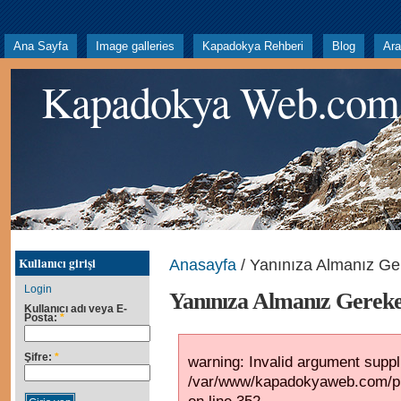
Ana Sayfa
Image galleries
Kapadokya Rehberi
Blog
Ar
Kapadokya Web.com
Kullanıcı girişi
Anasayfa
/ Yanınıza Almanız Ge
Login
Yanınıza Almanız Gereke
Kullanıcı adı veya E-
Posta:
*
Şifre:
*
warning: Invalid argument suppli
/var/www/kapadokyaweb.com/pub