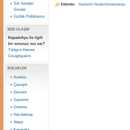
Sık Sorulan
Etiketler
Gaziemir Yeraltı Kervansarayı
Sorular
Gizlilik Politikamız
BİZE ULAŞIN
Kapadokya ile ilgili
bir sorunuz mu var?
Tıklayın Hemen
Cevaplayalım
BÖLGELER
Avanos
Çavuşin
Devrent
Gaziemir
Göreme
Hacıbektaş
Ihlara
Kaymaklı