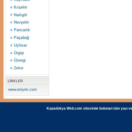
Kırşehir
Narlıgöl
Nevşehir
Pancarlık
Paşabağ
Uçhisar
Ürgüp
Üzengi
Zelve
LİNKLER
www.eniyim.com
Kapadokya Web.com sitesinde bulunan tüm yazı ve fot