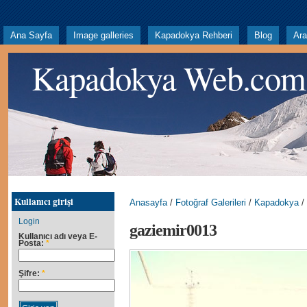
Ana Sayfa
Image galleries
Kapadokya Rehberi
Blog
Ar
Kapadokya Web.com
Kullanıcı girişi
Anasayfa
/
Fotoğraf Galerileri
/
Kapadokya
/
Login
gaziemir0013
Kullanıcı adı veya E-
Posta:
*
Şifre:
*