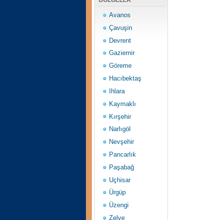
BÖLGELER
Avanos
Çavuşin
Devrent
Gaziemir
Göreme
Hacıbektaş
Ihlara
Kaymaklı
Kırşehir
Narlıgöl
Nevşehir
Pancarlık
Paşabağ
Uçhisar
Ürgüp
Üzengi
Zelve