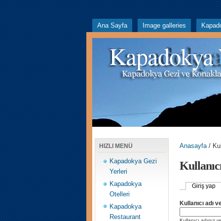
Ana Sayfa
Image galleries
Kapad
Kapadokya
Anasayfa
/ Ku
HIZLI MENÜ
Kapadokya Gezi
Kullanıc
Yerleri
Kapadokya
Giriş yap
Otelleri
Kullanıcı adı 
Kapadokya
Restaurant
Kullanıcı adınız ve