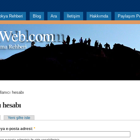
okya Rehberi
Blog
Ara
İletişim
Hakkımda
Paylaşım Po
 Web.com
llanıcı hesabı
ı hesabı
Yeni şifre iste
veya e-posta adresi:
*
ya e-posta adresiniz ile giriş yapabilirsiniz.