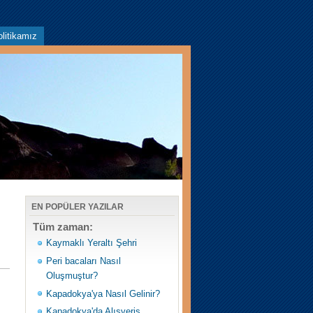
litikamız
EN POPÜLER YAZILAR
Tüm zaman:
Kaymaklı Yeraltı Şehri
Peri bacaları Nasıl
Oluşmuştur?
Kapadokya'ya Nasıl Gelinir?
Kapadokya'da Alışveriş