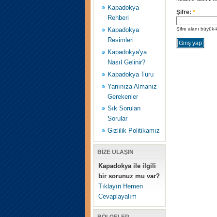
Kapadokya
Şifre:
*
Rehberi
Şifre alanı büyük-
Kapadokya
Resimleri
Kapadokya'ya
Nasıl Gelinir?
Kapadokya Turu
Yanınıza Almanız
Gerekenler
Sık Sorulan
Sorular
Gizlilik Politikamız
BİZE ULAŞIN
Kapadokya ile ilgili
bir sorunuz mu var?
Tıklayın Hemen
Cevaplayalım