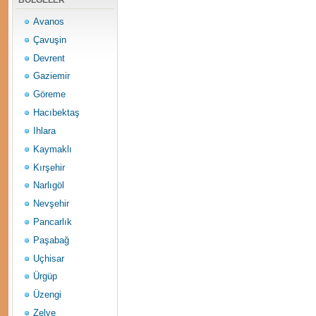
BÖLGELER
Avanos
Çavuşin
Devrent
Gaziemir
Göreme
Hacıbektaş
Ihlara
Kaymaklı
Kırşehir
Narlıgöl
Nevşehir
Pancarlık
Paşabağ
Uçhisar
Ürgüp
Üzengi
Zelve