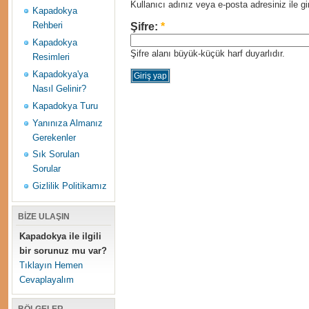
Kullanıcı adınız veya e-posta adresiniz ile gir
Kapadokya
Rehberi
Şifre:
*
Kapadokya
Şifre alanı büyük-küçük harf duyarlıdır.
Resimleri
Kapadokya'ya
Nasıl Gelinir?
Kapadokya Turu
Yanınıza Almanız
Gerekenler
Sık Sorulan
Sorular
Gizlilik Politikamız
BİZE ULAŞIN
Kapadokya ile ilgili
bir sorunuz mu var?
Tıklayın Hemen
Cevaplayalım