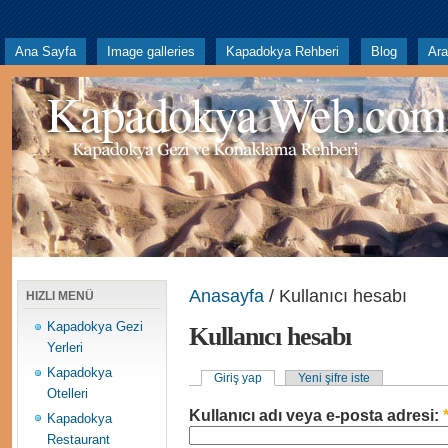
Ana Sayfa
Image galleries
Kapadokya Rehberi
Blog
Ar
Kapadokya Web.com
Anasayfa
/ Kullanıcı hesabı
HIZLI MENÜ
Kapadokya Gezi
Kullanıcı hesabı
Yerleri
Kapadokya
Giriş yap
Yeni şifre iste
Otelleri
Kullanıcı adı veya e-posta adresi:
Kapadokya
Restaurant