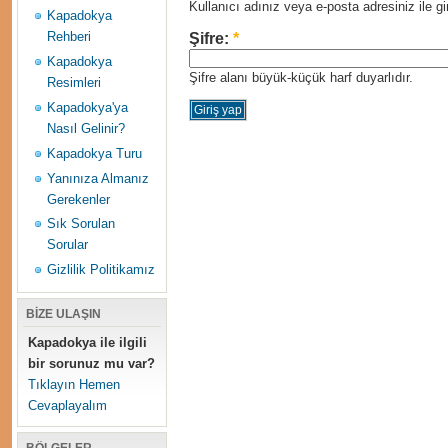
Kullanıcı adınız veya e-posta adresiniz ile gir
Kapadokya
Rehberi
Şifre:
*
Kapadokya
Şifre alanı büyük-küçük harf duyarlıdır.
Resimleri
Kapadokya'ya
Nasıl Gelinir?
Kapadokya Turu
Yanınıza Almanız
Gerekenler
Sık Sorulan
Sorular
Gizlilik Politikamız
BİZE ULAŞIN
Kapadokya ile ilgili
bir sorunuz mu var?
Tıklayın Hemen
Cevaplayalım