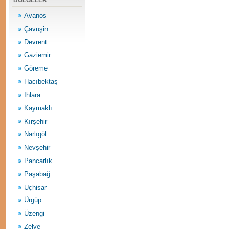
BÖLGELER
Avanos
Çavuşin
Devrent
Gaziemir
Göreme
Hacıbektaş
Ihlara
Kaymaklı
Kırşehir
Narlıgöl
Nevşehir
Pancarlık
Paşabağ
Uçhisar
Ürgüp
Üzengi
Zelve