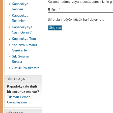
Kullanıcı adınız veya e-posta adresiniz ile gir
Kapadokya
Rehberi
Şifre:
*
Kapadokya
Şifre alanı büyük-küçük harf duyarlıdır.
Resimleri
Kapadokya'ya
Nasıl Gelinir?
Kapadokya Turu
Yanınıza Almanız
Gerekenler
Sık Sorulan
Sorular
Gizlilik Politikamız
BİZE ULAŞIN
Kapadokya ile ilgili
bir sorunuz mu var?
Tıklayın Hemen
Cevaplayalım