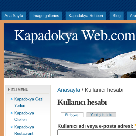
Ana Sayfa
Image galleries
Kapadokya Rehberi
Blog
Ar
Kapadokya Web.com
Anasayfa
/ Kullanıcı hesabı
HIZLI MENÜ
Kapadokya Gezi
Kullanıcı hesabı
Yerleri
Kapadokya
Giriş yap
Yeni şifre iste
Otelleri
Kullanıcı adı veya e-posta adresi:
Kapadokya
Restaurant