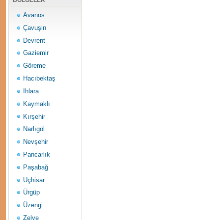
BÖLGELER
Avanos
Çavuşin
Devrent
Gaziemir
Göreme
Hacıbektaş
Ihlara
Kaymaklı
Kırşehir
Narlıgöl
Nevşehir
Pancarlık
Paşabağ
Uçhisar
Ürgüp
Üzengi
Zelve