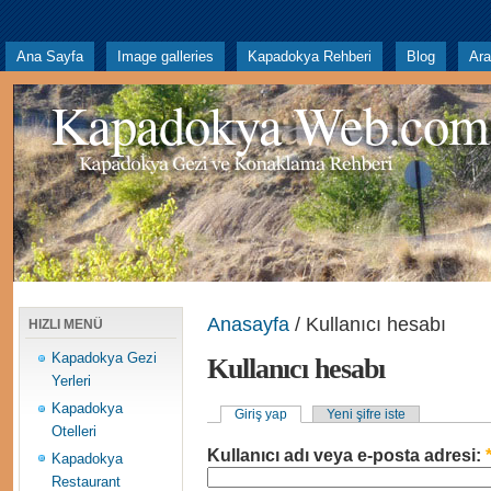
Ana Sayfa
Image galleries
Kapadokya Rehberi
Blog
Ar
Kapadokya Web.com
Anasayfa
/ Kullanıcı hesabı
HIZLI MENÜ
Kapadokya Gezi
Kullanıcı hesabı
Yerleri
Kapadokya
Giriş yap
Yeni şifre iste
Otelleri
Kullanıcı adı veya e-posta adresi:
Kapadokya
Restaurant