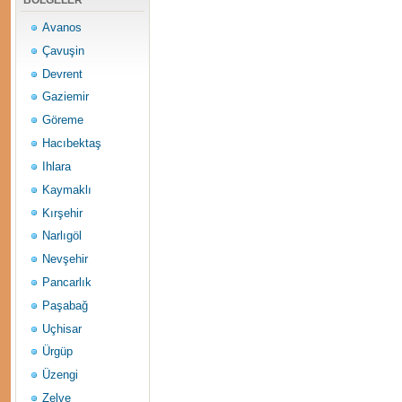
BÖLGELER
Avanos
Çavuşin
Devrent
Gaziemir
Göreme
Hacıbektaş
Ihlara
Kaymaklı
Kırşehir
Narlıgöl
Nevşehir
Pancarlık
Paşabağ
Uçhisar
Ürgüp
Üzengi
Zelve