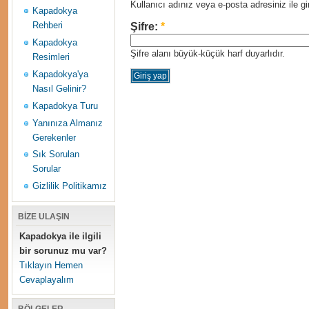
Kullanıcı adınız veya e-posta adresiniz ile gir
Kapadokya
Rehberi
Şifre:
*
Kapadokya
Şifre alanı büyük-küçük harf duyarlıdır.
Resimleri
Kapadokya'ya
Nasıl Gelinir?
Kapadokya Turu
Yanınıza Almanız
Gerekenler
Sık Sorulan
Sorular
Gizlilik Politikamız
BİZE ULAŞIN
Kapadokya ile ilgili
bir sorunuz mu var?
Tıklayın Hemen
Cevaplayalım